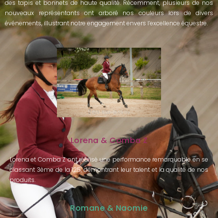
des tapis et bonnets de haute qualité. Récemment, plusieurs de nos
nouveaux représentants ont arboré nos couleurs lors de divers
événements, illustrant notre engagement envers l’excellence équestre.
Lorena & Comba Z
Lorena et Comba Z ont réalisé une performance remarquable en se
classant 3ème de la 125, démontrant leur talent et la qualité de nos
produits.
Romane & Naomie