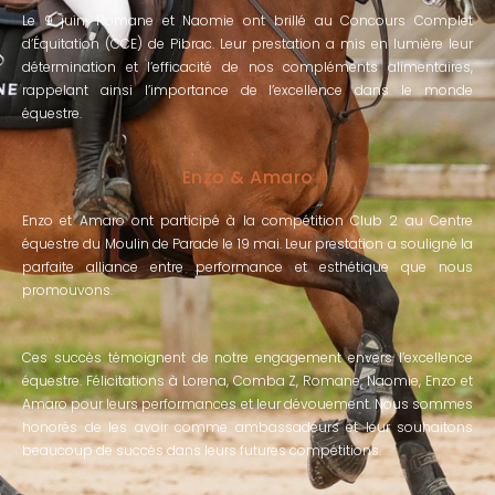
Le 9 juin, Romane et Naomie ont brillé au Concours Complet
d’Équitation (CCE) de Pibrac. Leur prestation a mis en lumière leur
détermination et l’efficacité de nos compléments alimentaires,
rappelant ainsi l’importance de l’excellence dans le monde
équestre.
Enzo & Amaro
Enzo et Amaro ont participé à la compétition Club 2 au Centre
équestre du Moulin de Parade le 19 mai. Leur prestation a souligné la
parfaite alliance entre performance et esthétique que nous
promouvons.
Ces succès témoignent de notre engagement envers l’excellence
équestre. Félicitations à Lorena, Comba Z, Romane, Naomie, Enzo et
Amaro pour leurs performances et leur dévouement. Nous sommes
honorés de les avoir comme ambassadeurs et leur souhaitons
beaucoup de succès dans leurs futures compétitions.